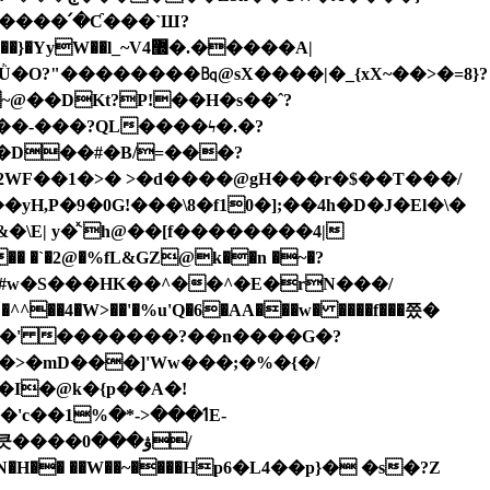
����K��J��PIO>k�<���JuO��˷�9\,j����F������b�8��z���P�}�~���{����糺Q1ߞ̓Ǜ�O?"��������㏃@sX����|�_{xX~��>�=8}?
�S~@��DKt?P!��H�s��ˆ?
��-���?QL����ϟ�.�?
H,P�9�0G!���\8�f10�];��4h�D�J�El�\�
�\Ε| y�ͯ`h@��[f��������4|
 �`�2@�%fL&GZ@k��n �~�?
���' �������?��n����G�?
>�mD���]'Ww���;�%�{�/
�I�@k�{p��A�!
ۋ���/