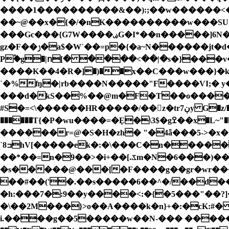
����1����������&��):;��w������<��x�GS��ٽv�{J��'��{��Vki�Z�&�qe����S�����\�zY�
��~@��x�{�/�nK����������w���SUݻ]A O�"g#��^D���F����L��������۝����Q�t�q{G2�h�$|
���Gc���{G7W����ۻG�I*��n�����]6N�
gz�F��ݫ�a$�W`��=p�{�a~N������jt�d�v��o����j{�u�w���yiIHN$p��[b�%��Q�bpuK�i�: �N��l� ��K��?
P۫�g�|ո[� ����<��|�s�}���v�
����K��4�R�]�)��x��C���w���}�
`�%ʩ�|rb����N�����"F����VI;� y
���d�kS��%��@m�F�T��o����
#S�=<\������HR�����/��z�tr7ڹy G�z/�Fv��pA4�Q����y�ŵ c�μ`��<�u;�<�_�h������\�ι!
������T{�P�wu����=�Ȩ�\3$�gߐ��x�L~"�� �Ow쟽�o���('RJ��^ ?�s��^���Nm�W{v�C��?��ǔ�&�;���O%Whe��z�}
������r=@�S�H�zh� "�4ǟ���5->�
`8ߏhV[�����ek�:�\���C�n�����h��s>JT/>#"�!
��*��=n�9��>�i+��[.ػm�N�6���)��F;�������^A�X�����C~ʺ؊W��y��6�j�Z���=��7Q��?
�s�����@���[�F����g��gr�wr�����GD�=�|0>��_�q{�
��#��('�.��s�����6��^�/��d�
�h:���7�:9��y����<:�{�5���"��?]�;�B���\Y��x��B���]H��t���LG��Y����
�\��2M���}>o��A����k�n}+�:�cK:#� �
i.����g��5�����w��N-��� �����n5�8D�8Y�