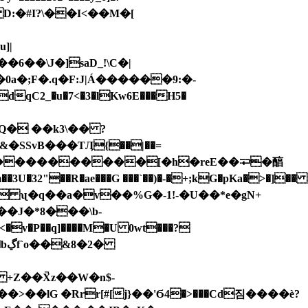
��\J�]saD_!\C�|
�0a�;F�.q�F:J|Á������9:�-
Q� ��k3\�� ?
�SSvB���TӅ{��|��=
"��R�ae���G ���`��)�-�+;kG�pKa�>�]��
&�Զ��R� ʯ�q��a�v��%G�-1!-�U��*e�gN+
��J�*8���\b-
2�
+Z��X̚z��W�n$-