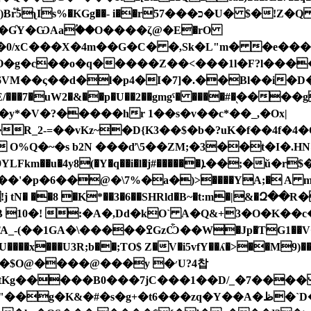
�[
��ƓY�ѠAaؙ��O����ζ@�E�rO
�g�c��o�q�����Z��<���1l�F?l�����6
8>�6VM��ς��d�l�p4�I�7]�.��Bl��i�D
���y*�V�?�����hr 1��s�v��c*��_,�Ox|
R_2-=��vKz~�D{K3��$�b�?uK�f��4f�4�
O%Q�~�s b2N ���ď\5��ZM;�3��t�I�.HN&
(�Y�q��i�l�j#������ܐ��;�ŭ�r$����������[�h�reE��⮒�醕
�6��@�\7%�a�)>ֺ����YA;� A m��3U�32
e`!j tN� ��8 �K*��3�6��SHRld�B~�t:m�|
10�! :�А�,Dd�kO` A�Q&+3�O�K��c
1��V<�v�P��q]����M�U 0wt���?
x���U3R;b��;TO$ Z�V�i5vfY��ʎ�>��M9)��bڲf`o��&8�
O@����@���y �׳U?4찹
�+tKg�����B0���7jC���1��D/_�7���� 
��A�ظ�`D��>��lG �Rrr[#[j}��'Ϭ4�>���Cd짐����è?