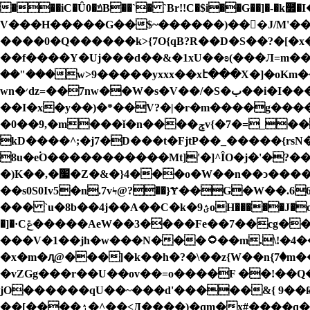
���iC�Ȗ0�ݿB��`� `Br!!C�$i��G��]�-�k࿿�I��$�y{��*�r�ԩ�����ޤTz��_R����y�?
V���H�����G��$~������)���J/M'��7o��
����0�Q������k>{7O{qB?R��D�S��?�[�
��f����Y�Uj���d��&�1xU��ʚ(���Л=m��ޠmy�r��k��i�����x>�>��:�R�>�I⯛Q�t� �\y�f���a�U��u�k��]5jgQ|
��"���w>9�����yxxx��xէ���X�]�o
wn�׳ǳ=��7nw��W�s�V��/�S�ب��i�I������` ����u���ihW;����_��F�,����O�ߟ�����g����{3)ö�{�<��?
��I�x�y��)�*��V?�|�r�m����g����
�0��9,�m���ǐ�n����ݮv{�7�=_����}H&Tt ������UR�����lQcw�ʨ�.�;�]3��z�l��=^�o��ݳ��8���
kD����^;�j7�D���t�FjtP��_�����{rsN�kԖ`cw���ٹ�<��]�c���\�F{�ީ�v�`�������Z����'0
8u�e۬O�����������Mt]'�]^ÎO�j�'�?
�)K��,�׷�Z�&�}4��
�o�W��n��ͻ�����wt�����×j�uߕ�o�Q���ݱ/~F��
��s0S0Iv5�n.7vϟ@?��}Ɏ��G�W��.ؽ!��66�O!<��fӔ̄[.�|P;�j���>A��:d�h���l�G�5��ꏫ
��� `u�8b��4j��A��C�k�ؽ9oH�����J�o�e/���}�{��6��A��
�]�·Cݝ�����AeW��3����Fe��7��cg��H_3�+&7�W���������x�+/��' �橢WG����Nt=:;���?�������ُ�Y�%T��ǣ}
���V�1��jh�w���N���۝��m.\!�4���ޟޞE?ޝ4������=z Qǝ�v�^�����ɇ;�${���)�����Տ]w789�{�� N!
�x�m�ԯ@���]�k��h�?�\��z{W��nٖ{7�
�vΖGg���r��U��ov��=o����F ��!��Q�
jO������qU��~���d'�����&{ 9�
��[����ۯ�^��<Д����)�qm�x#����q��2>磗