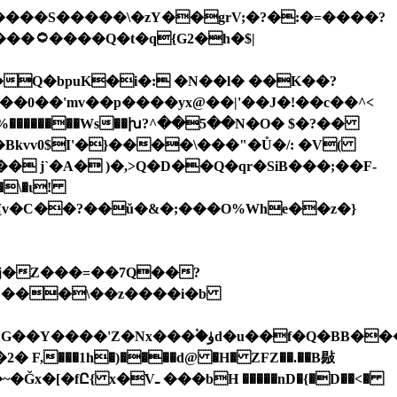
0��'mv��p����yx@��|'��J�!��c��^<
��������Ws��խ?^��5��N�O� $�?��
kvv0$I'�}����\���"�Ů�/: �V(
� j`�
A� )�,>Q�D��Q�qr�SiB���;��F-
,kD)�id#,����3�j����i>g�#ă�WhD�]�#��
���1h�)����d@ �H� ZFZ��.��B敡
H �����nD�{�D��<�