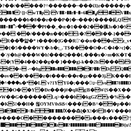
�r�~�=6��ߩf\�V��x��}�YyW��l_~V޽4�.�����A|
.�Z2S=���+��՞>���'�Pf��_�ɶ�1���2��猦3s�3
��� ��/����n��[�:�?�8��-}��
��O�ގC�4�>c]�2WF��1�>� >�d����@gH���r�$��T���/
��`/ý�h@���W�h!���Q���L���x�>m�K�T��y
%�|Y�4��2��g�� }���g)-k��2h!���)&
 -~�hg��o������(��?��t'D( Q����
��78���D�^^��4�W>��'�%u'Q�6�AA���w� ����f���쯨�
�O�\�Y �Đe���j#�qRg|B�W{S��X
�W��G������Lq>���h�kgGZ y�%o��
5!��H� 윊OYMV0s$i$<���)�B^��p��i
�O���������u���x���?큿����0
Z