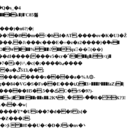
�Q�s_�4
��?�i9�m�<�hd�AT,����ov�K�U3�Ž
4ifH|�O�W���%��\?��qx񢠟��(��}
�dI����]���v5�cr�՜f���g�;t<(j�
z�}\^,�c{�;����bޖ����
3,�� ;
l�4^��
�[a ����x����a�%A۞-
�84�VG�S�Fs��E���ւQ�3>���P���faZ)�|
2K٩9_�!+��R� K?3!
�s�-�w|
��Z���2-