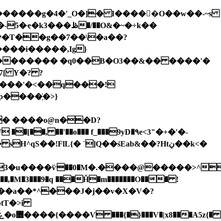
�������g�4�'_O�]� I�����O��w��-~s
���i�����,Ig}
����'�<��q���!
���҉�>}
� ����o@n��D?
�'��o��� f_���9yD�٩e<3"�+�'�-
�j��,�M�3���9�q ���Ȟ�m�������O��� !
�ptT�>i