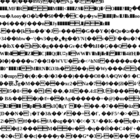
,MF�R�� ��M��I<���Z9�/�Q�^O���?��շ�
6���ў���n�Jy�����,�j�z��
[km��'�J=����G��Y�[�Qo�׆ƨ�����)�n6?|�|
^34��hbw�~'(�v3�g�؏�g��҉VN{��v�F�
�u�?
�z�SW�b���Z��C]��Q{�Uʭy�WW�V�h�j�e�] ��7�i
������l�}����w7��!I�WVU�z�<^hN8 �����u��
�3,��0"���3�M�RN�Ѡ3h� }��y/�Wy���d]�7�
y f�(�;�:�/�3���)����O8�A�QW�9 �C �a�ڱS1
<�]X�Nvb�xb��cp�K@��+����`jA<ӻ=��获ڴg�M�����xc2�Na�7�9��[ž
05�8<� �|f ��,�J8��.4:EU8����g�
p�k�kIǬ�gY`�҇�=��-�7���üz��wj� ��!��r��x��.
D��N�`;�T�3&��'⸙��+.�f`, ��F5^�>�L
��(̶[Ϩ���M��r�=�q��Ȟ��C4�Ғ+
G*�3ށ���'��>ֲ$  �#f!��U�<�D�Jz�nv�܌