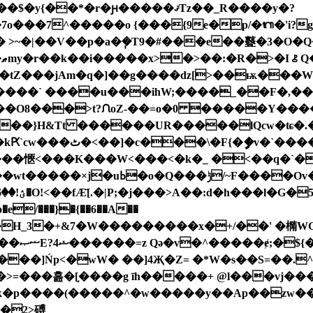
�7^�����o {���{9e�p/�ᬕ�'i?g���&
x� >~�|��V��p�a�݄�T9�#���e��鼟�3�O
ܽ
Km��tZ���jAm�q�]��g����ǳ[>��ѭ���
�O8���>t?ᙁoZ-��=o�0 �����Y����
ܧ��@������i@�L Tܹ
����愜<���K���W<���<�k�_ �<��q�`�
��Ov�n�����);���󳣳�^];_r�����Ov�e Na�$
m����]Ńp<�wW� ��]4Җ�Z= �*W�ѕ��S=��.
>=���흞�[֣����g īh�����+ @l���vj��
�ƙ�p����(�����^�w�����y��Ap��zw�