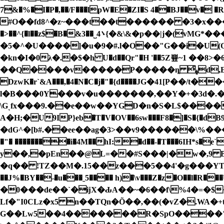
7&�%�I�P�,��/F���lpW�E�ZI�S 4��BJ��v� �R)׃Br֟5ʅIs%�KGg��- i��r5כ���7�U� $�!Z�Q D:�#I?\��I<��M
#O��fd8^�z~���t��t������ �3�x�
�>��^{�l��z$�B�&3��˽4܌{�&\&�p��|j�(vМG*���0/xC���X�4m��G�C� �,Sk�L"m� �e���u]|
�5�^�U����]�u�9�#.l�O��"G��i�U(O
�kn�I�0λ�.�$�h U�d��Qr"�H '��5Z쁖~1 ��
��Q����v�����P�����ȵ ͬﭝd,E/���7�uW2�&��p�U��2��gmgˤ� ����#�֭����gdqC2_�u�7<�3�lKw6E���H5�
ǲwK�r`&A���,�4�N�C�j�"�{d����ЈG�41[P��/t
l�B���0Y���v�u�������,��Y�+�3d�.�
\Gͺfx���9.��e��w��YGD�n�S�L$���� 
A�H;�U9IP}eb�T�V�OV��6sw���F
8�]�S�{�dB9YLFkm��u�4y8
�dԌ^�[b#.��ee��ag�3>��v9������\%����'�p
�"� ��������i�4M��hI:�d��-�T���6IH*s�
y��,�pEn��@L=��#S���|�w�,9 B 
�q�� !TZ��M�.15��z���5��4'�g���YTA_-(��1GA�\�����ߐGzѼ��W�Jp�TG
��J%�BY��˵�u���ˍ5���� h)�\v���Z�z�O��l�R���U����
�0���de��`�ĳX�ԂA��~�6��f\%4�=�$�$
Lf�"I0CLz�x5 n��TQn�Õ��,��(�vZ�.WA
G��Lw5��4�������R�SpO����"��g�K&�#�s�g+�t6���zq�Y