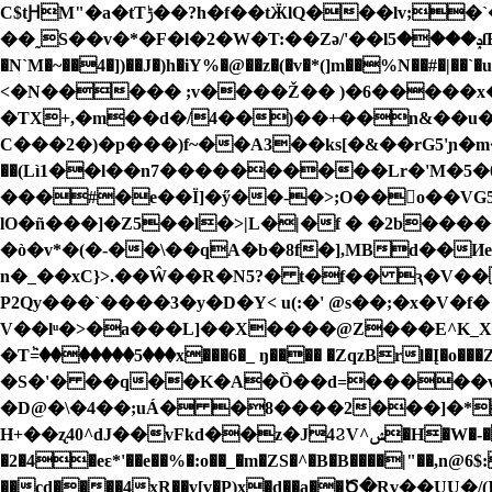
C$tԨM"�a�tTݱ��?h�f��tӜlQ���lv;�`�g�]��.l�|��� { ߓ��w���E77�pw�%�
��˷S��v�*�F�l�2�W�T:��Zә/'��lݚ����5ſE�E ��dvI��N�y���d&��h����Q�@Ņ� "޸^H`Y�TUgf,}���f��Iv�xs[����[�}J�����8i�� ���� d�I}
�N`M�~��4�])��J�)h�iY%�@��z�(�v�*(]m��%N��#�|��`�u푵��ڬۭ@D"\���K2�Nc��2i���D+T��[G"ћ*��za���2�@*} vj�3\8�
<�N����� ;v����Ž�� )�6�����x
�TX+,�m��d�/4��)��+̶��n&��u�Jnب�����&��3�?}|6��pKD[Z�u/h�TSJ��B�����O*�hy��\�N�j�Y 
C���2�)�p���)f~��A3��ks[�&��rG5'ɲ�m�+
��(Lì1��l��n7���������
�Lr�'M�5
���#�e��Ï]�ӳ��-�>;O��o��VG5�񨇡�L� �a�2G���������
lO�ñ���]�Z5��l�>|L�|�f � �2b
�ò�v*�(�-��\��qA�b�8f�],MBd��
n�_��xC}>.��Ŵ��R�N5?� t�f�� ԇ�V��
P2Qy���`����3�y�D�Y< u(:�' @s��;�x�V�
V��lͧ�>�a���L]��X����@Z���E^K_X>��"](H ]T�a����
�Tٞ=�������5���x���6�_ ŋ���� �ZqzBrl�Į�o���Zbw�0�Ue���޵�_�}��1P�t��GF� �{*�����t>Sn
�S�'� ��q��K�A�Ȍ��d=�����v!{
�D@�\�4��;uÁ� �8����2���]�*
H+��ʐ40^dJ��vFkd��z�J4ϨV^ݾ�H�W�-�%]��;��EكQ�L�vt]=�Mo��-��ߤmr2-�p�6��taG�17�j_�I��fVy�2
�2�4�eɛ*'��e��%�:o��_�m�ZS�^�B�B����|"��,n
��cd����4xR��y[v�P)x�d��a��Ծ�Rv��UU�