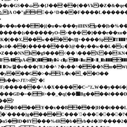
�grV;�?�:�=����?
����{s������yO=>���\�]���e��xu���
kK�[��X,��w����vϢ+����Sp�T���%
�c4�-��}��������3@��y��w��L�x;�B
Z���NN h�g9
���<�� \���X �� KN�
x��y���G�>�oЛ.�c�_��O��
�׸Bg����ë���D���\��z����i�b
��?
'Z�Nx���۠�ۈd�u��f�Q�BB���i"~�~���O�:�Zb⢳̄uV�\��/ �)T����o#�t�9ma�4�
`����}g����C���`�ٍ������7�2� F,
��%4R�b�vb�d�3P����2�~�Ğx�[�fԸ{ x�Vـ ���b