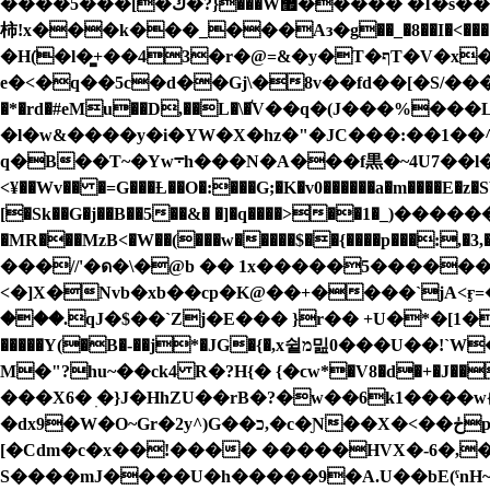
����5���[�ك�?}���W޿����� �I�s���� �[���89xy�q�Nݵ �: �B
柿!x���k���_���Aз�g��_�8��I�<������
�H(̈�l�̻+��43�r�@=&�y�T�ףT�V�x�m�Aooy�O�ն��$0��;�C�р�yw�i��]�w�J�k��oo���k�]�'C85혫
e�<�q��5c�d��Gj\�8v��fd��[�S/����
�*�rd�#eMu��D,��L�\�֬V��q�(J���%���L���
�l�w&����y�i�YW�X�hz�"�JC���:��1��
q�B��T~�Yw܋h���N�A���f黒�~4U7��l��ĺbX��hK�g����Gv�٤��hH�Ģ��Q�� ���,�J:���c���E�=�z�z2����}�݊�e�
<¥��Wv�� �=G���Ƚ��O�:���G;�K�v0������a�m����E
[�Sk��G�j��B��5��&� �]�q����>��1�_)
�MR���MzB<�W��(���w�����$��{����p���:,
���//'�ด�\�@b �� 1x�����5������3�mp
���.qJ�$��`Zj�E��� }r�� +U�*�[1�
�����Y(�B�-��j*�JG�{�,x슅מ밆0���U��!`W� B&���)�/f+��Ag������+�@]�m������H5�.5��ڪC�rS�9?)-
M�"?hu~��ck4 R�?H{� {�ϲw*�V8�d�+�J���2��� �
���X6� ׅ�}J�HhZU��rB�?�w��6k1����w{
�dx9�W�O~Gr�2y^)G��כ,�c�Ɲ��X�<��ڂp2\�V#f��6-#A�og��V�!<�`X^��K˞��q�r����̇T*�U4��7�d��9 {s{�
[�Cdm�c�x��!���� �����HVX�-6�,
S����mJ����U�h�����9�A.U��bE(ˤnH~�2�c Ê��c[����y�.f��