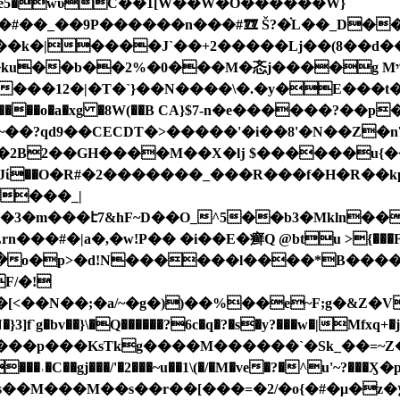
T��e5�wΰC��1[W��W�O������W}
��#��_��9P������n���#ᮾ Š?�֗L��_D
�2%�0���M�忞j����g Mײ�T��g��7��\�a��?
���12�|�T�`}��N����\�.�y�E���t�
��2B2��GH����M��X�ǉ $������u{
��O�R#�2�������_���R���f�H�R��kp�
/���_|
�3�m���է7&hF~D��O_^5��b3�Mkln��
#�|a�,�w!Ρ�� �i��E�癣Q @btu >{���F ��[��, �
F/�!
3]f`g�bv��}\�Q������?6c�q�?�s�y?���w�|Mfxq+
C��gj���/'�2���~u��1\(�/�M�ve�?�^u'~?���Ӽ
=�2/�o{�#�μ�z�ݻ�o޻����{����V ���{�}���V�|x8���A5z{�