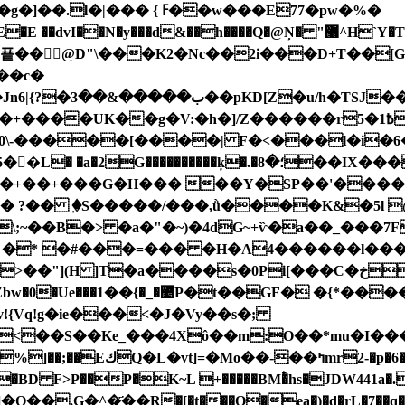
(���/J� +��"
��c�
G�� 7
����UK��g�V:�h�]/Z������r5�1߿��;
�0\-�����[����| F�<���l�i�6
�ķ�.�؛�8��IX���Ci����礞٩�l[��|�E3?
�����+��+���G�H��� ��Y�SP��'��
Иe� ?�� ٜ �S�����/���,ǜ����K&�5l
\;~��B�> �a�"�~)�4dG~+ѷ�a��_���7F
f� �* �#���=��� �H�A4������l����JC
s�0Pi[���C�خQ�^xTZ�@l'��Ei�=E�5�t�H���X4
DOr-��<}�1IN���^����
Vq!g�ie���<�J�Vy��s�;
<��S��Ke_���4Xô��m:O��*mu�I���
@6$:�BD F>P��P�K~L +�����BM�ͭhs�JDW441a
/(]�Q��,G�^�҃��R�[�t���Q�ea
�)�d�rL�7��q�