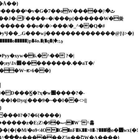
G������ʰ�v�G�7��oW�����ٿ�\|
}q����� ��o�\�>���/�_^��Q�#
yy�xyw�6.�^�� ?�|
�W~ԟ>6��}

I�Dyq|���9�~��I��<>[|
}
 ���0?�7�6{����)
E;Z\�9�ޞ:�W`'^횷
�{�M/�ο9<4O�G�nF�K��>8�-?���嗓o�᥻wx{�!