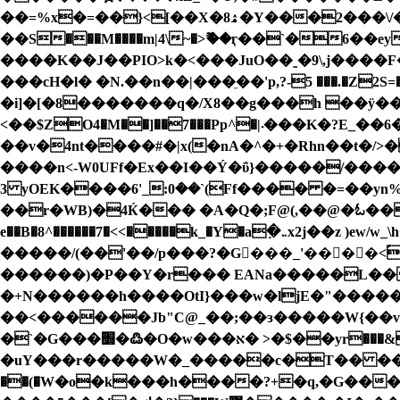
��=%x�=��}<[��X�8ۿ�Y���2���\/�?��/�����?^������~���i3}z�����y�����՛�Ƈ���`Ш?
��S���M����m|4\~�>ޫ��ӷ��`�6��ey��/�^]}<wT�p|\V��>�
���cH�l� � N.��n��|���ֵ��'p,?-5 ���
�i]�[�8�������q�/X8��g���h ��ÿ�
<��$ZO4�M��]��7���Pp^�|܁���K�?E_��6� R��߰�얇�* t���i�]G��R'��n���oz_v�D��#�B/=���?
��v�4nt����#�|x(�nA�^�+�Rhn��t�/>��{�5����WY�˫b�;_.`T$��
����n<-W0UFf�Ex��I��Ý�ΰ}�����/���
3 yOEK����6'_:0݁��`(Ff���� �=��yn
��r�WB)�4Ќ��� �A�Q�;F@(,��@�ಓ��4�=
e��B�8^������7�<<�����k_�Y�a߲�܅x2j��z )ew/w_\h�ov� �/���z�t���r��e�gz���3j. K���f#w�S���HK��^��^�E�rN���/
�����/(��'��/p���?�G���_'�� ��<ؑ�^���ь�*�L`v?1YΎΰ�;���ט~ vo
������)�P��Y�r��� EANa�����L��
�+N������h����OtI}���w�ljE�"����
��<������Jb"C@_��;��ɜ�����W{��v�K
�`�G���׽�߷�O�w���א� >�$��yr���&i����<�x��`���Ԕ��߷]ׇ�X!�9 B�V���0�'c��ߗ���<-*�1%E-
�uY���r�����W�_�����c�T�� �����
��(�W�o�k���h����?+�q,�G���޼����������z��?�������#��� �������9{u\N�H�� ��W��~����Ηp6�L4��p}� �s�?