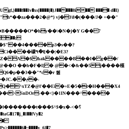
�$"��4����p3�s��?
��Z�A�$&ak����B��I� g��/
 @��O ��h�F�I] � @�<�&��5j����槿
Q6�p��3��"*c�r 쒪
.��ݥ�-
l�������t���$^$�x�-
<�؟
�.�
Py>������6�~����y_6]�7