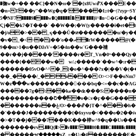
�㣳w�+�� ��C]��N�ss�`�{x8UwߝX���E���C�{q�WwzC�ǋf��.��?����]�#�i� N����Å��}
�n=T��y''��Wg�q�'����I;:t�~|?zyp
�5NF7����9����w�Q�����Ǐ�/��'���}l^�n~�G����Qm��һ�fwqr��yZj?�u^���x_���������J�:֕F����=�/���p{������W�쏮
Ϛj��k7�T���` ��W��;�W{y�����i�et�h
�j/o�>�� _ܟ���Ǔ�ͷ�������u/�y���������xx�;V���8|�����e�^��^k���yӋ��_.G���wj��������������@]\}>�}
�v�_�<~�j��'o��ޣ�rW�����@(�������m���媹���WN� �>4_ o�oƭy��+��ˊ��a�����o�����}p�4o.�(�q�ؿ;:�}
��9m>
1�n��ǅsV=�5�4n��w`G���褳
��r��j�����'����r�T_Vn�0ʷ���Qy��*
����{����w�𥉉w/.;�����`��w^�:r�n���c�x�޶����ѷ������h�3�p�4�7���;ey\
��_����/_�/o��� O><>F��oN
W�z߮���w���������󛧋���bq�<=��c��A
�����7g�/:��kޏ��ʥ���S:����n�O����4:1�T�����ջ�7����L��a;��i8� D���Ϗ�?ҳ�w׽����?�-
�����������Շ��ۗ�o�/.v�ϝ��G���
�������n��ݟ/O>���ߝ�}T�^�
�t�h�
�¨����J���������{�6xyvu�<���o�2��ś
�>�T��j���7���K���㭳w^9�q��Us�����q�
�������rv.��Q{�>�v���7���80�:���C�����c
� �����ዧ�����xZ_=�U;�#�������E���叟�wg�/�����'Gk�