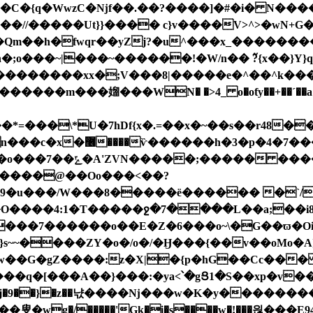
~SY��//�����Ut}}���� c}v����V>^>�wN+
�;o���~|���~������ǃ�W/n�� ߬?{x��}Y
=���\*U�7hDf{x�.=��x�~��s��r48��P
1v׋���������.��aT�/
������05vO�^^�_{�o�^���?x�|��V�(��o���7��ݻ�A'ZVN�����;���
�� ����
m7����@��Oo���<��?
G9�u���/W���8�����ë������ �`/
���7������o��E�Z�6���o~\�G��ϖ�Oi��
}s~~����ZY�o�/o�/�Ӈ���{��v��oMo�A
w��G�gZ����:z�X|�{p�hG��Cc���
[���A��}���:�ya<՝�gՑ1�S��xp�v�������z�
����j�9��}�z��냓��� �ǋ���w�K�y���������{
i�s����w�!���읞���E9ڿ���^4������Z5n��ՇW�A����}