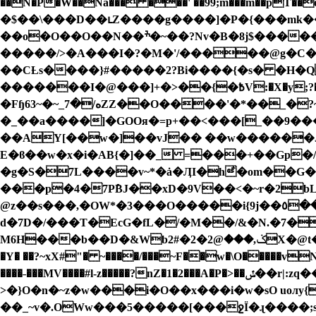
��N�P�W��Na��� ���' ��99;m���m��p
�$��\���D��ւZ����g����]�P�{���mk
��o�O��O��N��ׯ�~��?Nv�B�8j$������k�|����J`��+2�����Lj��(8��d��-5�ҿ�k3���ڟ�/��O&�~�÷k��
�����/>�A���I�?�M�'/�����@g�C�ku��b�
��CȽs����}#�����2?Bi����{�s� �H�Q
�������I�@���]+�>��{�߿V:�X�y;?����o�a�xg �8W(��B СA}$7-n�e������?��p������� �q0��B�O3��&�� ����'�
�Fɧه/�7_~�~63 ZZ��O����'�*��_�?~��?qd9��CECDT�>�����'�i��8'�N��Z�n7[ Y�? ?
�_��a����]�GOOя�=p+��<���[_��9�
��AY[��w�]��vJ�� ��w������Jί
E�ϐ��w�x�i�AB{�]��_ =���+��Gp�
�g�S�7L����v~*�ȧ�ӅI�h᷵�om��G�
���p�4�7PܺBJ��
xD�9V��<�~r�2bLrn���
@z��s���,�OW*�3���O�����i{9j��٥��o�p>�d!N������l����*B���� sH^qS��!FlL{� `]Q��śEab&��?Htڹ��k<�
d�7D�/���T�EcG�fL�/�M��/&�N.�7�
M6H���b��D�&Wb2#�ݢ,���@2�2X�@t�[<��N��;�a/~�g�))��%��e~F;g�&Z�V3�u����ѷ��0�M�.����@�����>^&�/D�zy�{�5�3%$��\c�)6@�L��A.A�������H��_3C�eHY�9���M[���򴆸^���lb|i�{�[N�?.��%��������x�l�j�
�Y� ��?~xX#"� ~����/���~F��w�\O�����vN�}
����˗���MV����#l-z�����?nZ�1�2���A�P�>��ݽ��r|:zq����p���KsTkg����M������`�Sk_��=~Z��a��*^���J�j��v�X�V�?
>�}O�n�~z�w���i�O��x���i�w�sO uoлy{���˓�
��_~v�.OWw���5�����[���ջÏ�ɻ����;s��M���M��s��r��[���