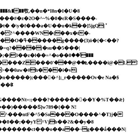
���㰭,��n�*I8n�I�U�8
�Q���#�z�2O�^~%�8�ɛR�S����-
W� ?^����WN�{��x�t�-
=q?���|�su��5���|
>��0aw�#h���i�v|
^^���ntF�^5�So���O����^�T}j�
��8��;��yY ^Vjb��ϩ&��y�8
�������ct���o��a��~g���ǻ���N|