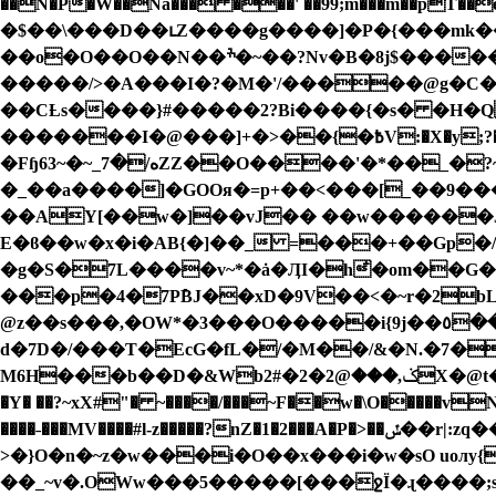
��N�P�W��Na��� ���' ��99;m���m��p
�$��\���D��ւZ����g����]�P�{���mk
��o�O��O��N��ׯ�~��?Nv�B�8j$������k�|����J`��+2�����Lj��(8��d��-5�ҿ�k3���ڟ�/��O&�~�÷k��
�����/>�A���I�?�M�'/�����@g�C�ku��b�
��CȽs����}#�����2?Bi����{�s� �H�Q
�������I�@���]+�>��{�߿V:�X�y;?����o�a�xg �8W(��B СA}$7-n�e������?��p������� �q0��B�O3��&�� ����'�
�Fɧه/�7_~�~63 ZZ��O����'�*��_�?~��?qd9��CECDT�>�����'�i��8'�N��Z�n7[ Y�? ?
�_��a����]�GOOя�=p+��<���[_��9�
��AY[��w�]��vJ�� ��w������Jί
E�ϐ��w�x�i�AB{�]��_ =���+��Gp�
�g�S�7L����v~*�ȧ�ӅI�h᷵�om��G�
���p�4�7PܺBJ��
xD�9V��<�~r�2bLrn���
@z��s���,�OW*�3���O�����i{9j��٥��o�p>�d!N������l����*B���� sH^qS��!FlL{� `]Q��śEab&��?Htڹ��k<�
d�7D�/���T�EcG�fL�/�M��/&�N.�7�
M6H���b��D�&Wb2#�ݢ,���@2�2X�@t�[<��N��;�a/~�g�))��%��e~F;g�&Z�V3�u����ѷ��0�M�.����@�����>^&�/D�zy�{�5�3%$��\c�)6@�L��A.A�������H��_3C�eHY�9���M[���򴆸^���lb|i�{�[N�?.��%��������x�l�j�
�Y� ��?~xX#"� ~����/���~F��w�\O�����vN�}
����˗���MV����#l-z�����?nZ�1�2���A�P�>��ݽ��r|:zq����p���KsTkg����M������`�Sk_��=~Z��a��*^���J�j��v�X�V�?
>�}O�n�~z�w���i�O��x���i�w�sO uoлy{���˓�
��_~v�.OWw���5�����[���ջÏ�ɻ����;s��M���M��s��r��[���