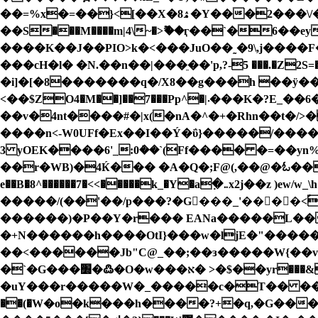
��=%x�=��}<[��X�8ۿ�Y���2���\/�?��/�����?^������~���i3}z�����y�����՛�Ƈ���`Ш?
��S���M����m|4\~�>ޫ��ӷ��`�6��ey��/�^]}<wT�p|\V��>�
���cH�l� � N.��n��|���ֵ��'p,?-5 ���
�i]�[�8�������q�/X8��g���h ��ÿ�
<��$ZO4�M��]��7���Pp^�|܁���K�?E_��6� R��߰�얇�* t���i�]G��R'��n���oz_v�D��#�B/=���?
��v�4nt����#�|x(�nA�^�+�Rhn��t�/>��{�5����WY�˫b�;_.`T$��
����n<-W0UFf�Ex��I��Ý�ΰ}�����/���
3 yOEK����6'_:0݁��`(Ff���� �=��yn
��r�WB)�4Ќ��� �A�Q�;F@(,��@�ಓ��4�=
e��B�8^������7�<<�����k_�Y�a߲�܅x2j��z )ew/w_\h�ov� �/���z�t���r��e�gz���3j. K���f#w�S���HK��^��^�E�rN���/
�����/(��'��/p���?�G���_'�� ��<ؑ�^���ь�*�L`v?1YΎΰ�;���ט~ vo
������)�P��Y�r��� EANa�����L��
�+N������h����OtI}���w�ljE�"����
��<������Jb"C@_��;��ɜ�����W{��v�K
�`�G���׽�߷�O�w���א� >�$��yr���&i����<�x��`���Ԕ��߷]ׇ�X!�9 B�V���0�'c��ߗ���<-*�1%E-
�uY���r�����W�_�����c�T�� �����
��(�W�o�k���h����?+�q,�G���޼����������z��?�������#��� �������9{u\N�H�� ��W��~����Ηp6�L4��p}� �s�?