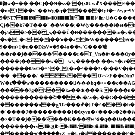
�㣳w�+�� ��C]��N�ss�`�{x8UwߝX���E���C�{q�WwzC�ǋf��.��?����]�#�i� N����Å��}
�n=T��y''��Wg�q�'����I;:t�~|?zyp
�5NF7����9����w�Q�����Ǐ�/��'���}l^�n~�G����Qm��һ�fwqr��yZj?�u^���x_���������J�:֕F����=�/���p{������W�쏮
Ϛj��k7�T���` ��W��;�W{y�����i�et�h
�j/o�>�� _ܟ���Ǔ�ͷ�������u/�y���������xx�;V���8|�����e�^��^k���yӋ��_.G���wj��������������@]\}>�}
�v�_�<~�j��'o��ޣ�rW�����@(�������m���媹���WN� �>4_ o�oƭy��+��ˊ��a�����o�����}p�4o.�(�q�ؿ;:�}
��9m>
1�n��ǅsV=�5�4n��w`G���褳
��r��j�����'����r�T_Vn�0ʷ���Qy��*
����{����w�𥉉w/.;�����`��w^�:r�n���c�x�޶����ѷ������h�3�p�4�7���;ey\
��_����/_�/o��� O><>F��oN
W�z߮���w���������󛧋���bq�<=��c��A
�����7g�/:��kޏ��ʥ���S:����n�O����4:1�T�����ջ�7����L��a;��i8� D���Ϗ�?ҳ�w׽����?�-
�����������Շ��ۗ�o�/.v�ϝ��G���
�������n��ݟ/O>���ߝ�}T�^�
�t�h�
�¨����J���������{�6xyvu�<���o�2��ś
�>�T��j���7���K���㭳w^9�q��Us�����q�
�������rv.��Q{�>�v���7���80�:���C�����c
� �����ዧ�����xZ_=�U;�#�������E���叟�wg�/�����'Gk�