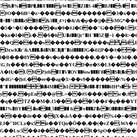
7&�%�I�P�,��/F���lpW�E�ZI�S 4��BJ��v� �R)׃Br֟5ʅIs%�KGg��- i��r5כ���7�U� $�!Z�Q D:�#I?\��I<��M
#O��fd8^�z~���t��t������ �3�x�
�>��^{�l��z$�B�&3��˽4܌{�&\&�p��|j�(vМG*���0/xC���X�4m��G�C� �,Sk�L"m� �e���u]|
�5�^�U����]�u�9�#.l�O��"G��i�U(O
�kn�I�0λ�.�$�h U�d��Qr"�H '��5Z쁖~1 ��
��Q����v�����P�����ȵ ͬﭝd,E/���7�uW2�&��p�U��2��gmgˤ� ����#�֭����gdqC2_�u�7<�3�lKw6E���H5�
ǲwK�r`&A���,�4�N�C�j�"�{d����ЈG�41[P��/t
l�B���0Y���v�u�������,��Y�+�3d�.�
\Gͺfx���9.��e��w��YGD�n�S�L$���� 
A�H;�U9IP}eb�T�V�OV��6sw���F
8�]�S�{�dB9YLFkm��u�4y8
�dԌ^�[b#.��ee��ag�3>��v9������\%����'�p
�"� ��������i�4M��hI:�d��-�T���6IH*s�
y��,�pEn��@L=��#S���|�w�,9 B 
�q�� !TZ��M�.15��z���5��4'�g���YTA_-(��1GA�\�����ߐGzѼ��W�Jp�TG
��J%�BY��˵�u���ˍ5���� h)�\v���Z�z�O��l�R���U����
�0���de��`�ĳX�ԂA��~�6��f\%4�=�$�$
Lf�"I0CLz�x5 n��TQn�Õ��,��(�vZ�.WA
G��Lw5��4�������R�SpO����"��g�K&�#�s�g+�t6���zq�Y