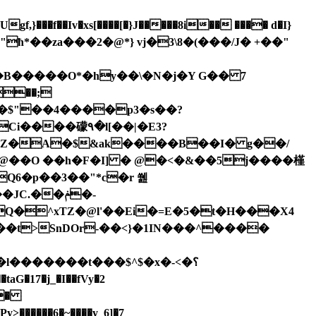
�$"��4����p3�s��?
��Z�A�$&ak����B��I� g��/
 @��O ��h�F�I] � @�<�&��5j����槿
Q6�p��3��"*c�r 쒪
.��ݥ�-
l�������t���$^$�x�-
<�؟
�.�
Py>������6�~����y_6]�7