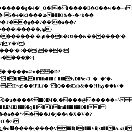
�������g�4�'_O�]� I�����O��w��-~s
���i�����,Ig}
����'�<��q���!
���҉�>}
� ����o@n��D?
�'��o��� f_���9yD�٩e<3"�+�'�-
�j��,�M�3���9�q ���Ȟ�m�������O��� !
�ptT�>i