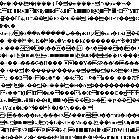
(���/J� +��"
��c�
G�� 7
����UK��g�V:�h�]/Z������r5�1߿��;
�0\-�����[����| F�<���l�i�6
�ķ�.�؛�8��IX���Ci����礞٩�l[��|�E3?
�����+��+���G�H��� ��Y�SP��'��
Иe� ?�� ٜ �S�����/���,ǜ����K&�5l
\;~��B�> �a�"�~)�4dG~+ѷ�a��_���7F
f� �* �#���=��� �H�A4������l����JC
s�0Pi[���C�خQ�^xTZ�@l'��Ei�=E�5�t�H���X4
DOr-��<}�1IN���^����
Vq!g�ie���<�J�Vy��s�;
<��S��Ke_���4Xô��m:O��*mu�I���
@6$:�BD F>P��P�K~L +�����BM�ͭhs�JDW441a
/(]�Q��,G�^�҃��R�[�t���Q�ea
�)�d�rL�7��q�