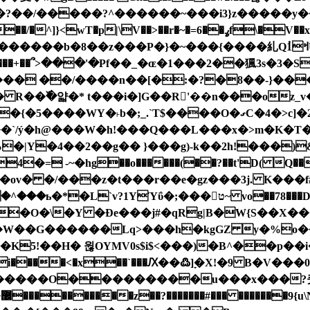
�r�~�=6��ߩf\�V��x��}�YyW��l_~V޽4�.�����A|
.�Z2S=���+��՞>���'�Pf��_�ɶ�1���2��猦3s�3
��� ��/����n��[�:�?�8��-}��
��O�ގC�4�>c]�2WF��1�>� >�d����@gH���r�$��T���/
��`/ý�h@���W�h!���Q���L���x�>m�K�T��y
%�|Y�4��2��g�� }���g)-k��2h!���)&
 -~�hg��o������(��?��t'D( Q����
��78���D�^^��4�W>��'�%u'Q�6�AA���w� ����f���쯨�
�O�\�Y �Đe���j#�qRg|B�W{S��X
�W��G������Lq>���h�kgGZ y�%o��
5!��H� 윊OYMV0s$i$<���)�B^��p��i
�O���������u���x���?큿����0
Z