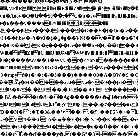
,MF�R�� ��M��I<���Z9�/�Q�^O���?��շ�
6���ў���n�Jy�����,�j�z��
[km��'�J=����G��Y�[�Qo�׆ƨ�����)�n6?|�|
^34��hbw�~'(�v3�g�؏�g��҉VN{��v�F�
�u�?
�z�SW�b���Z��C]��Q{�Uʭy�WW�V�h�j�e�] ��7�i
������l�}����w7��!I�WVU�z�<^hN8 �����u��
�3,��0"���3�M�RN�Ѡ3h� }��y/�Wy���d]�7�
y f�(�;�:�/�3���)����O8�A�QW�9 �C �a�ڱS1
<�]X�Nvb�xb��cp�K@��+����`jA<ӻ=��获ڴg�M�����xc2�Na�7�9��[ž
05�8<� �|f ��,�J8��.4:EU8����g�
p�k�kIǬ�gY`�҇�=��-�7���üz��wj� ��!��r��x��.
D��N�`;�T�3&��'⸙��+.�f`, ��F5^�>�L
��(̶[Ϩ���M��r�=�q��Ȟ��C4�Ғ+
G*�3ށ���'��>ֲ$  �#f!��U�<�D�Jz�nv�܌