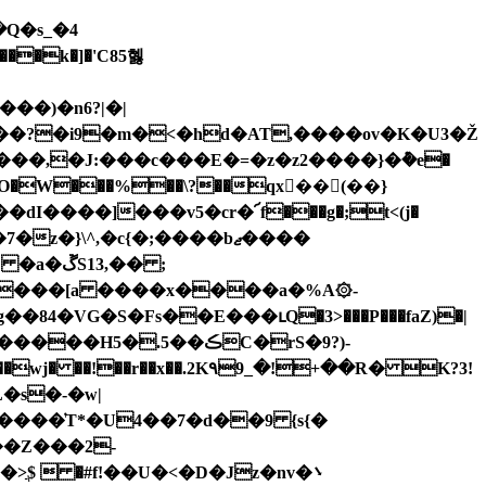
�Q�s_�4
��?�i9�m�<�hd�AT,����ov�K�U3�Ž
4ifH|�O�W���%��\?��qx񢠟��(��}
�dI����]���v5�cr�՜f���g�;t<(j�
z�}\^,�c{�;����bޖ����
3,�� ;
l�4^��
�[a ����x����a�%A۞-
�84�VG�S�Fs��E���ւQ�3>���P���faZ)�|
2K٩9_�!+��R� K?3!
�s�-�w|
��Z���2-