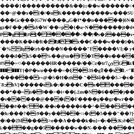
����1����������&��):;��w������<��x�GS��ٽv�{J��'��{��Vki�Z�&�qe����S�����\�zY�
��~@��x�{�/�nK����������w���SUݻ]A O�"g#��^D���F����L��������۝����Q�t�q{G2�h�$|
���Gc���{G7W����ۻG�I*��n�����]6N�
gz�F��ݫ�a$�W`��=p�{�a~N������jt�d�v��o����j{�u�w���yiIHN$p��[b�%��Q�bpuK�i�: �N��l� ��K��?
P۫�g�|ո[� ����<��|�s�}���v�
����K��4�R�]�)��x��C���w���}�
`�%ʩ�|rb����N�����"F����VI;� y
���d�kS��%��@m�F�T��o����
#S�=<\������HR�����/��z�tr7ڹy G�z/�Fv��pA4�Q����y�ŵ c�μ`��<�u;�<�_�h������\�ι!
������T{�P�wu����=�Ȩ�\3$�gߐ��x�L~"�� �Ow쟽�o���('RJ��^ ?�s��^���Nm�W{v�C��?��ǔ�&�;���O%Whe��z�}
������r=@�S�H�zh� "�4ǟ���5->�
`8ߏhV[�����ek�:�\���C�n�����h��s>JT/>#"�!
��*��=n�9��>�i+��[.ػm�N�6���)��F;�������^A�X�����C~ʺ؊W��y��6�j�Z���=��7Q��?
�s�����@���[�F����g��gr�wr�����GD�=�|0>��_�q{�
��#��('�.��s�����6��^�/��d�
�h:���7�:9��y����<:�{�5���"��?]�;�B���\Y��x��B���]H��t���LG��Y����
�\��2M���}>o��A����k�n}+�:�cK:#� �
i.����g��5�����w��N-��� �����n5�8D�8Y�