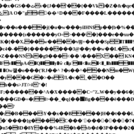
�grV;�?�:�=����?
����{s������yO=>���\�]���e��xu���
kK�[��X,��w����vϢ+����Sp�T���%
�c4�-��}��������3@��y��w��L�x;�B
Z���NN h�g9
���<�� \���X �� KN�
x��y���G�>�oЛ.�c�_��O��
�׸Bg����ë���D���\��z����i�b
��?
'Z�Nx���۠�ۈd�u��f�Q�BB���i"~�~���O�:�Zb⢳̄uV�\��/ �)T����o#�t�9ma�4�
`����}g����C���`�ٍ������7�2� F,
��%4R�b�vb�d�3P����2�~�Ğx�[�fԸ{ x�Vـ ���b