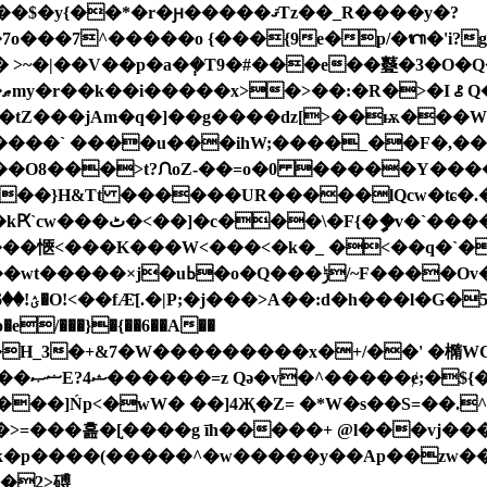
�7^�����o {���{9e�p/�ᬕ�'i?g���&
x� >~�|��V��p�a�݄�T9�#���e��鼟�3�O
ܽ
Km��tZ���jAm�q�]��g����ǳ[>��ѭ���
�O8���>t?ᙁoZ-��=o�0 �����Y����
ܧ��@������i@�L Tܹ
����愜<���K���W<���<�k�_ �<��q�`�
��Ov�n�����);���󳣳�^];_r�����Ov�e Na�$
m����]Ńp<�wW� ��]4Җ�Z= �*W�ѕ��S=��.
>=���흞�[֣����g īh�����+ @l���vj��
�ƙ�p����(�����^�w�����y��Ap��zw�