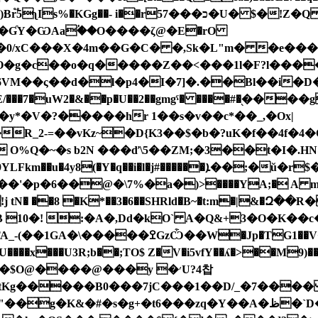
�[
��ƓY�ѠAaؙ��O����ζ@�E�rO
�g�c��o�q�����Z��<���1l�F?l�����6
8>�6VM��ς��d�l�p4�I�7]�.��Bl��i�D
���y*�V�?�����hr 1��s�v��c*��_,�Ox|
R_2-=��vKz~�D{K3��$�b�?uK�f��4f�4�
O%Q�~�s b2N ���ď\5��ZM;�3��t�I�.HN&
(�Y�q��i�l�j#������ܐ��;�ŭ�r$����������[�h�reE��⮒�醕
�6��@�\7%�a�)>ֺ����YA;� A m��3U�32
e`!j tN� ��8 �K*��3�6��SHRld�B~�t:m�|
10�! :�А�,Dd�kO` A�Q&+3�O�K��c
1��V<�v�P��q]����M�U 0wt���?
x���U3R;b��;TO$ Z�V�i5vfY��ʎ�>��M9)��bڲf`o��&8�
O@����@���y �׳U?4찹
�+tKg�����B0���7jC���1��D/_�7���� 
��A�ظ�`D��>��lG �Rrr[#[j}��'Ϭ4�>���Cd짐����è?