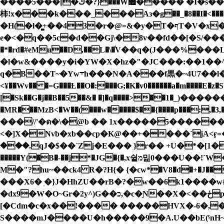
����5���[�ك�?}���W޿����� �I�s���� �[���89xy�q�Nݵ �: �B
柿!x���k���_���Aз�g��_�8��I�<������
�H(̈�l�̻+��43�r�@=&�y�T�ףT�V�x�m�Aooy�O�ն��$0��;�C�р�yw�i��]�w�J�k��oo���k�]�'C85혫
e�<�q��5c�d��Gj\�8v��fd��[�S/����
�*�rd�#eMu��D,��L�\�֬V��q�(J���%���L���
�l�w&����y�i�YW�X�hz�"�JC���:��1��
q�B��T~�Yw܋h���N�A���f黒�~4U7��l��ĺbX��hK�g����Gv�٤��hH�Ģ��Q�� ���,�J:���c���E�=�z�z2����}�݊�e�
<¥��Wv�� �=G���Ƚ��O�:���G;�K�v0������a�m����E
[�Sk��G�j��B��5��&� �]�q����>��1�_)
�MR���MzB<�W��(���w�����$��{����p���:,
���//'�ด�\�@b �� 1x�����5������3�mp
���.qJ�$��`Zj�E��� }r�� +U�*�[1�
�����Y(�B�-��j*�JG�{�,x슅מ밆0���U��!`W� B&���)�/f+��Ag������+�@]�m������H5�.5��ڪC�rS�9?)-
M�"?hu~��ck4 R�?H{� {�ϲw*�V8�d�+�J���2��� �
���X6� ׅ�}J�HhZU��rB�?�w��6k1����w{
�dx9�W�O~Gr�2y^)G��כ,�c�Ɲ��X�<��ڂp2\�V#f��6-#A�og��V�!<�`X^��K˞��q�r����̇T*�U4��7�d��9 {s{�
[�Cdm�c�x��!���� �����HVX�-6�,
S����mJ����U�h�����9�A.U��bE(ˤnH~�2�c Ê��c[����y�.f��