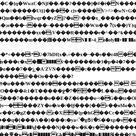
~SY��//�����Ut}}���� c}v����V>^>�wN+
�;o���~|���~������ǃ�W/n�� ߬?{x��}Y
=���\*U�7hDf{x�.=��x�~��s��r48��P
1v׋���������.��aT�/
������05vO�^^�_{�o�^���?x�|��V�(��o���7��ݻ�A'ZVN�����;���
�� ����
m7����@��Oo���<��?
G9�u���/W���8�����ë������ �`/
���7������o��E�Z�6���o~\�G��ϖ�Oi��
}s~~����ZY�o�/o�/�Ӈ���{��v��oMo�A
w��G�gZ����:z�X|�{p�hG��Cc���
[���A��}���:�ya<՝�gՑ1�S��xp�v�������z�
����j�9��}�z��냓��� �ǋ���w�K�y���������{
i�s����w�!���읞���E9ڿ���^4������Z5n��ՇW�A����}