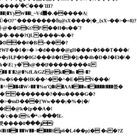
����K��J��PIO>k�<���JuO��˷�9\,j����F������b�8��z���P�}�~���{����糺Q1ߞ̓Ǜ�O?"��������㏃@sX����|�_{xX~��>�=8}?
�S~@��DKt?P!��H�s��ˆ?
��-���?QL����ϟ�.�?
H,P�9�0G!���\8�f10�];��4h�D�J�El�\�
�\Ε| y�ͯ`h@��[f��������4|
 �`�2@�%fL&GZ@k��n �~�?
���' �������?��n����G�?
>�mD���]'Ww���;�%�{�/
�I�@k�{p��A�!
ۋ���/