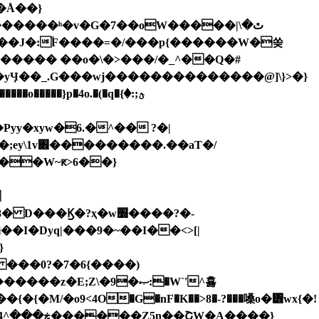
G������ʰ�v�G�7��oW�����ٿ�\|
}q����� ��o�\�>���/�_^��Q�#
yy�xyw�6.�^�� ?�|
�W~ԟ>6��}

I�Dyq|���9�~��I��<>[|
}
 ���0?�7�6{����)
E;Z\�9�ޞ:�W`'^횷
�{�M/�ο9<4O�G�nF�K��>8�-?���嗓o�᥻wx{�!