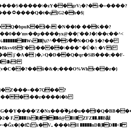
0��'mv��p����yx@��|'��J�!��c��^<
��������Ws��խ?^��5��N�O� $�?��
kvv0$I'�}����\���"�Ů�/: �V(
� j`�
A� )�,>Q�D��Q�qr�SiB���;��F-
,kD)�id#,����3�j����i>g�#ă�WhD�]�#��
���1h�)����d@ �H� ZFZ��.��B敡
H �����nD�{�D��<�