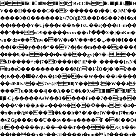
���iC�Ȗ0�ݿB��`� `Br!!C�$i��G��]�-�k࿿�I��$�y{��*�r�ԩ�����ޤTz��_R����y�?
V���H�����G��$~������)���J/M'��7o��
����0�Q������k>{7O{qB?R��D�S��?�[�
��f����Y�Uj���d��&�1xU��ʚ(���Л=m��ޠmy�r��k��i�����x>�>��:�R�>�I⯛Q�t� �\y�f���a�U��u�k��]5jgQ|
��"���w>9�����yxxx��xէ���X�]�o
wn�׳ǳ=��7nw��W�s�V��/�S�ب��i�I������` ����u���ihW;����_��F�,����O�ߟ�����g����{3)ö�{�<��?
��I�x�y��)�*��V?�|�r�m����g����
�0��9,�m���ǐ�n����ݮv{�7�=_����}H&Tt ������UR�����lQcw�ʨ�.�;�]3��z�l��=^�o��ݳ��8���
kD����^;�j7�D���t�FjtP��_�����{rsN�kԖ`cw���ٹ�<��]�c���\�F{�ީ�v�`�������Z����'0
8u�e۬O�����������Mt]'�]^ÎO�j�'�?
�)K��,�׷�Z�&�}4��
�o�W��n��ͻ�����wt�����×j�uߕ�o�Q���ݱ/~F��
��s0S0Iv5�n.7vϟ@?��}Ɏ��G�W��.ؽ!��66�O!<��fӔ̄[.�|P;�j���>A��:d�h���l�G�5��ꏫ
��� `u�8b��4j��A��C�k�ؽ9oH�����J�o�e/���}�{��6��A��
�]�·Cݝ�����AeW��3����Fe��7��cg��H_3�+&7�W���������x�+/��' �橢WG����Nt=:;���?�������ُ�Y�%T��ǣ}
���V�1��jh�w���N���۝��m.\!�4���ޟޞE?ޝ4������=z Qǝ�v�^�����ɇ;�${���)�����Տ]w789�{�� N!
�x�m�ԯ@���]�k��h�?�\��z{W��nٖ{7�
�vΖGg���r��U��ov��=o����F ��!��Q�
jO������qU��~���d'�����&{ 9�
��[����ۯ�^��<Д����)�qm�x#����q��2>磗