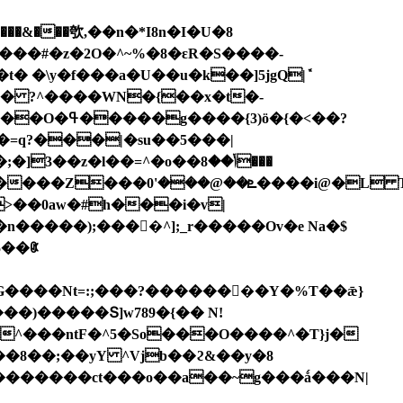
���㰭,��n�*I8n�I�U�8
�Q���#�z�2O�^~%�8�ɛR�S����-
W� ?^����WN�{��x�t�-
=q?���|�su��5���|
>��0aw�#h���i�v|
^^���ntF�^5�So���O����^�T}j�
��8��;��yY ^Vjb��ϩ&��y�8
�������ct���o��a��~g���ǻ���N|