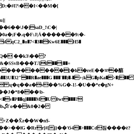
��\J�]saD_!\C�|
�0a�;F�.q�F:J|Á������9:�-
Q� ��k3\�� ?
�SSvB���TӅ{��|��=
"��R�ae���G ���`��)�-�+;kG�pKa�>�]��
&�Զ��R� ʯ�q��a�v��%G�-1!-�U��*e�gN+
��J�*8���\b-
2�
+Z��X̚z��W�n$-