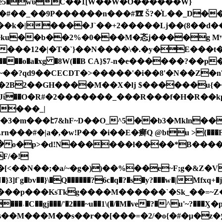
T��e5�wΰC��1[W��W�O������W}
��#��_��9P������n���#ᮾ Š?�֗L��_D
�2%�0���M�忞j����g Mײ�T��g��7��\�a��?
���12�|�T�`}��N����\�.�y�E���t�
��2B2��GH����M��X�ǉ $������u{
��O�R#�2�������_���R���f�H�R��kp�
/���_|
�3�m���է7&hF~D��O_^5��b3�Mkln��
#�|a�,�w!Ρ�� �i��E�癣Q @btu >{���F ��[��, �
F/�!
3]f`g�bv��}\�Q������?6c�q�?�s�y?���w�|Mfxq+
C��gj���/'�2���~u��1\(�/�M�ve�?�^u'~?���Ӽ
=�2/�o{�#�μ�z�ݻ�o޻����{����V ���{�}���V�|x8���A5z{�