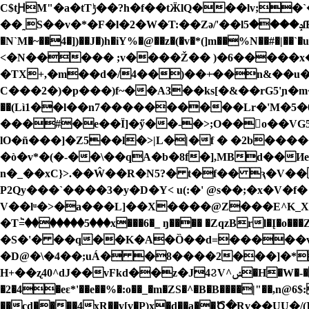
C$tԨM"�a�tTݱ��?h�f��tӜlQ���lv;�`�g�]��.l�|��� { ߓ��w���E77�pw�%�
��˷S��v�*�F�l�2�W�T:��Zә/'��lݚ����5ſE�E ��dvI��N�y���d&��h����Q�@Ņ� "޸^H`Y�TUgf,}���f��Iv�xs[����[�}J�����8i�� ���� d�I}
�N`M�~��4�])��J�)h�iY%�@��z�(�v�*(]m��%N��#�|��`�u푵��ڬۭ@D"\���K2�Nc��2i���D+T��[G"ћ*��za���2�@*} vj�3\8�
<�N����� ;v����Ž�� )�6�����x
�TX+,�m��d�/4��)��+̶��n&��u�Jnب�����&��3�?}|6��pKD[Z�u/h�TSJ��B�����O*�hy��\�N�j�Y 
C���2�)�p���)f~��A3��ks[�&��rG5'ɲ�m�+
��(Lì1��l��n7���������
�Lr�'M�5
���#�e��Ï]�ӳ��-�>;O��o��VG5�񨇡�L� �a�2G���������
lO�ñ���]�Z5��l�>|L�|�f � �2b
�ò�v*�(�-��\��qA�b�8f�],MBd��
n�_��xC}>.��Ŵ��R�N5?� t�f�� ԇ�V��
P2Qy���`����3�y�D�Y< u(:�' @s��;�x�V�
V��lͧ�>�a���L]��X����@Z���E^K_X>��"](H ]T�a����
�Tٞ=�������5���x���6�_ ŋ���� �ZqzBrl�Į�o���Zbw�0�Ue���޵�_�}��1P�t��GF� �{*�����t>Sn
�S�'� ��q��K�A�Ȍ��d=�����v!{
�D@�\�4��;uÁ� �8����2���]�*
H+��ʐ40^dJ��vFkd��z�J4ϨV^ݾ�H�W�-�%]��;��EكQ�L�vt]=�Mo��-��ߤmr2-�p�6��taG�17�j_�I��fVy�2
�2�4�eɛ*'��e��%�:o��_�m�ZS�^�B�B����|"��,n
��cd����4xR��y[v�P)x�d��a��Ծ�Rv��UU�